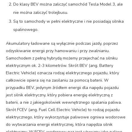
Do klasy BEV można zaliczyć samochód Tesla Model 3, ale
nie można zaliczyć trolejbusu.
Są to samochody w pełni elektryczne i nie posiadają silnika
spalinowego.
Akumulatory ładowane są wyłącznie podczas jazdy, poprzez
odzyskiwanie energii przy hamowaniu i przy zwalnianiu.
Samochodem z pełną hybrydą możemy przejechać na silniku
elektrycznym ok. 2-3 kilometrów. Skrót BEV (ang. Battery
Electric Vehicle) oznacza rodzaj elektrycznego pojazdu, który
całkowicie opiera się na zasilaniu za pomocą baterii. W
przypadku BEV, jedynym źródłem energii dla napędu pojazdu
jest silnik elektryczny, który pobiera energię elektryczną z
baterii, a nie z jakiegokolwiek wewnętrznego spalania paliwa.
Skrót FCEV (ang. Fuel Cell Electric Vehicle) to rodzaj pojazdu
elektrycznego, który wykorzystuje paliwowe ogniwa wodorowe
do wytwarzania energii elektrycznej, która napędza silnik
elektryczny. W FCEV, wodorowy gaz jest używany jako paliwo,