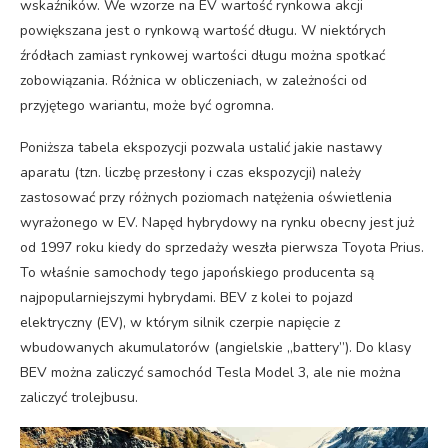
wskaźników. We wzorze na EV wartość rynkowa akcji
powiększana jest o rynkową wartość długu. W niektórych
źródłach zamiast rynkowej wartości długu można spotkać
zobowiązania. Różnica w obliczeniach, w zależności od
przyjętego wariantu, może być ogromna.
Poniższa tabela ekspozycji pozwala ustalić jakie nastawy
aparatu (tzn. liczbę przesłony i czas ekspozycji) należy
zastosować przy różnych poziomach natężenia oświetlenia
wyrażonego w EV. Napęd hybrydowy na rynku obecny jest już
od 1997 roku kiedy do sprzedaży weszła pierwsza Toyota Prius.
To właśnie samochody tego japońskiego producenta są
najpopularniejszymi hybrydami. BEV z kolei to pojazd
elektryczny (EV), w którym silnik czerpie napięcie z
wbudowanych akumulatorów (angielskie „battery”). Do klasy
BEV można zaliczyć samochód Tesla Model 3, ale nie można
zaliczyć trolejbusu.