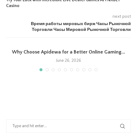
Try Your Luck with Incredible Live Dealer Games At PNXBET
Casino
next post
Время работы мировых бирж Часы Рыночной
Торговли Часы Мировой Рыночной Торговли
Why Choose Apidewa for a Better Online Gaming...
June 26, 2026