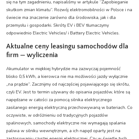
się na tym zagadnieniu, napisaliśmy w artykule “Zapobieganie
skutkom zmian klimatu”. Rozwój elektromobilności w Polsce i na
świecie ma znaczenie zarówno dla środowiska, jak i dla
przemysłu i gospodarki. Skróty EV i BEV tłumaczymy
odpowiednio Electric Vehicles/ i Battery Electric Vehicles.
Aktualne ceny leasingu samochodów dla
firm — wyliczenia
Akumulator w miękkiej hybrydzie ma zazwyczaj pojemność
blisko 0,5 kWh, a kierowca nie ma możliwości jazdy wyłącznie
„na prądzie”. Zacznijmy od najczęściej pojawiającego się skrótu,
czyli EV. Jest to termin używany do opisania pojazdów, które są
napędzane w całości za pomocą silnika elektrycznego
zasilanego energią elektryczną przechowywaną w bateriach. Co
oczywiste, w odróżnieniu od tradycyjnych pojazdów
spalinowych, samochody elektryczne nie wymagają spalania
paliwa w silniku wewnętrznym, a ich napęd oparty jest na
zastosowaniu czystej energii elektrycznej. Czy w świetle tych