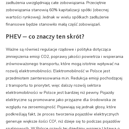
zadłużenia uwzględniają całe zobowiązania. Przeciętnie
zobowiązania stanowią 60% kapitalizacji spółki (obecnej
wartości rynkowej). Jednak w wielu spółkach zadłużenie
finansowe będzie stanowiło małą część zobowiązań.
PHEV — co znaczy ten skrót?
Ważne są również regulacje rządowe i polityka dotycząca
zmniejszenia emisji CO2, poprawy jakości powietrza i wspierania
zrównoważonego transportu, które mogą istotnie wpływać na
rozwój elektromobilności. Elektromobilność w Polsce jest
przedmiotem zainteresowania m.in. Redukcja emisji pochodzącej
z transportu to priorytet, więc dalszy rozwój sektora
elektromobilności w Polsce jest bardziej niż pewny. Pojazdy
elektryczne są promowane jako przyjazne dla środowiska ze
względu na zeroemisyjność. Pojawiają się jednak głosy, które
podkreślają fakt, że proces tworzenia pojazdów elektrycznych
generuje większe ilości CO², niż dzieje się to podczas pojazdów
spalinowych. W Polsce rozwój tej dziedziny wspiera Ustawa o