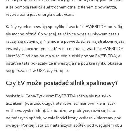
a za pomocą reakcji elektrochemicznej z tlenem z powietrza,
wytwarzana jest energia elektryczna.
Każdy rynek ma swoją specyfikę i wartości EV/EBITDA potrafią
się mocno różnić. Co więcej, te różnice wraz z upływem czasu
raczej się utrzymują. Nie można powiedzieć, że najatrakcyjniejszą
inwestycją będzie rynek, który ma najniższą wartość EV/EBITDA.
Nasz WIG od dawna ma względnie niski poziom EV/EBITDA, a
ostatnie lata pokazały, że inwestycja na polskim rynku okazała
się gorsza, niż w USA czy Europie.
Czy EV może posiadać silnik spalinowy?
Wskaźniki Cena/Zysk oraz EV/EBITDA różnią się nie tylko
licznikiem (wartość długu), ale również mianownikiem (zysk
netto vs. zysk ebitda). Jak bardzo, w praktyce, różni się lista
najtańszych spółek, w zależności który wskaźnik bierzemy pod
uwagę? Poniżej lista 10 najtańszych spółek pod względem obu