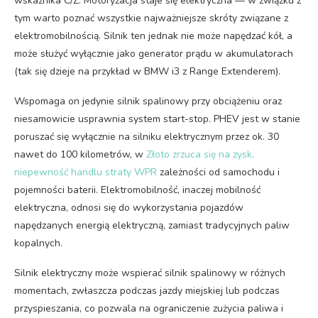
wskaźnika C/Z. Motoryzacja staje się elektryczna — w związku z
tym warto poznać wszystkie najważniejsze skróty związane z
elektromobilnością. Silnik ten jednak nie może napędzać kół, a
może służyć wyłącznie jako generator prądu w akumulatorach
(tak się dzieje na przykład w BMW i3 z Range Extenderem).
Wspomaga on jedynie silnik spalinowy przy obciążeniu oraz
niesamowicie usprawnia system start-stop. PHEV jest w stanie
poruszać się wyłącznie na silniku elektrycznym przez ok. 30
nawet do 100 kilometrów, w
Złoto zrzuca się na zysk,
niepewność handlu straty WPR
zależności od samochodu i
pojemności baterii. Elektromobilność, inaczej mobilność
elektryczna, odnosi się do wykorzystania pojazdów
napędzanych energią elektryczną, zamiast tradycyjnych paliw
kopalnych.
Silnik elektryczny może wspierać silnik spalinowy w różnych
momentach, zwłaszcza podczas jazdy miejskiej lub podczas
przyspieszania, co pozwala na ograniczenie zużycia paliwa i